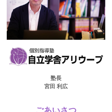
塾長
宮田 利広
ごあいさつ